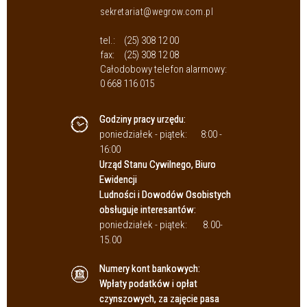
sekretariat@wegrow.com.pl
tel.:
(25) 308 12 00
fax:
(25) 308 12 08
Całodobowy telefon alarmowy:
0 668 116 015
Godziny pracy urzędu:
poniedziałek - piątek:
8:00 -
16:00
Urząd Stanu Cywilnego, Biuro
Ewidencji
Ludności i Dowodów Osobistych
obsługuje interesantów:
poniedziałek - piątek:
8.00-
15.00
Numery kont bankowych:
Wpłaty podatków i opłat
czynszowych, za zajęcie pasa