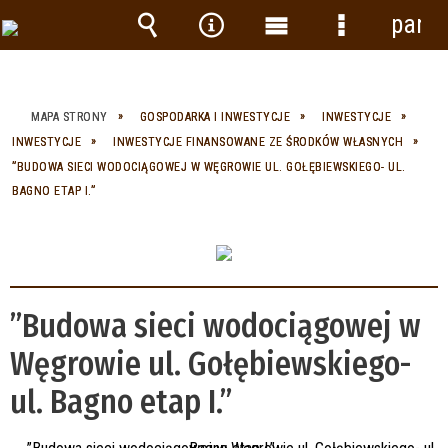
panel
Wyszukiwarka
Narzędzia
Menu
Menu
główne
szczegółow
MAPA STRONY
GOSPODARKA I INWESTYCJE
INWESTYCJE
INWESTYCJE
INWESTYCJE FINANSOWANE ZE ŚRODKÓW WŁASNYCH
”BUDOWA SIECI WODOCIĄGOWEJ W WĘGROWIE UL. GOŁĘBIEWSKIEGO- UL.
BAGNO ETAP I.”
”Budowa sieci wodociągowej w
Węgrowie ul. Gołębiewskiego-
ul. Bagno etap I.”