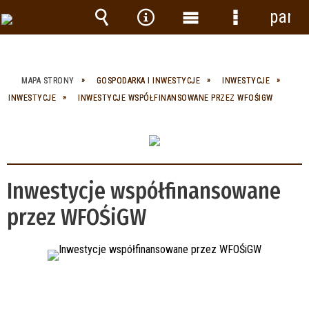
panel
Wyszukiwarka
Narzędzia
Menu
Menu
główne
szczegółow
MAPA STRONY
GOSPODARKA I INWESTYCJE
INWESTYCJE
INWESTYCJE
INWESTYCJE WSPÓŁFINANSOWANE PRZEZ WFOŚIGW
Inwestycje współfinansowane
przez WFOŚiGW