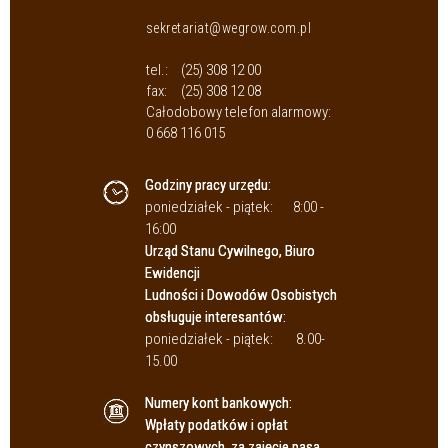
sekretariat@wegrow.com.pl
tel.:
(25) 308 12 00
fax:
(25) 308 12 08
Całodobowy telefon alarmowy:
0 668 116 015
Godziny pracy urzędu:
poniedziałek - piątek:
8:00 -
16:00
Urząd Stanu Cywilnego, Biuro
Ewidencji
Ludności i Dowodów Osobistych
obsługuje interesantów:
poniedziałek - piątek:
8.00-
15.00
Numery kont bankowych:
Wpłaty podatków i opłat
czynszowych, za zajęcie pasa