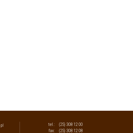
tel.:
(25) 308 12 00
pl
fax:
(25) 308 12 08