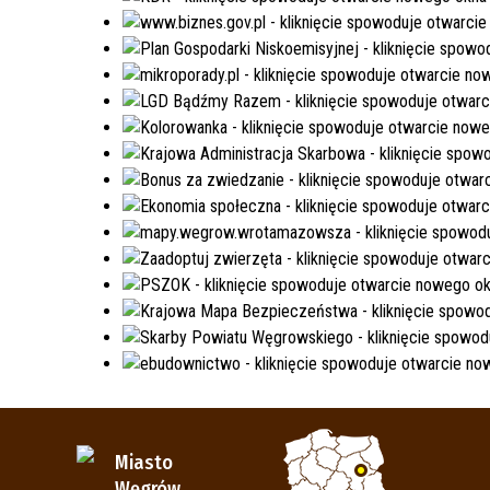
Miasto
Węgrów