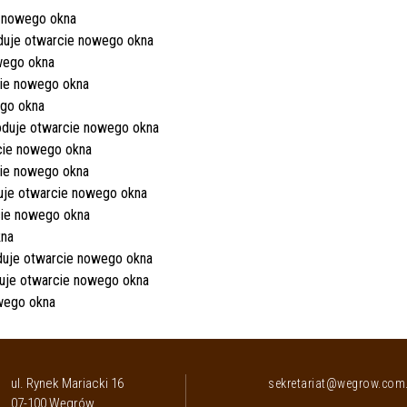
ul. Rynek Mariacki 16
sekretariat@wegrow.com.
07-100 Węgrów