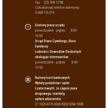
fax:
(25) 308 12 08
Całodobowy telefon alarmowy:
0 668 116 015
Godziny pracy urzędu:
poniedziałek - piątek:
8:00 -
16:00
Urząd Stanu Cywilnego, Biuro
Ewidencji
Ludności i Dowodów Osobistych
obsługuje interesantów:
poniedziałek - piątek:
8.00-
15.00
Numery kont bankowych:
Wpłaty podatków i opłat
czynszowych, za zajęcie pasa
drogowego, mandaty,
opłata adiacencka:
27 1020 4476 0000 8302 0094 5998