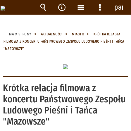
panel
Wyszukiwarka
Narzędzia
Menu
Menu
główne
szczegółow
MAPA STRONY
AKTUALNOŚCI
MIASTO
KRÓTKA RELACJA
FILMOWA Z KONCERTU PAŃSTWOWEGO ZESPOŁU LUDOWEGO PIEŚNI I TAŃCA
"MAZOWSZE"
Krótka relacja filmowa z
koncertu Państwowego Zespołu
Ludowego Pieśni i Tańca
"Mazowsze"